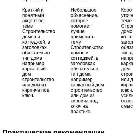
Краткий и
Небольшое
Коро
понятный
объяснение,
уточ
акцент по
которое
теме
теме
помогает
Стро
Строительство
лучше
домо
домов и
применить
котте
коттеджей, в
тему
заго
заголовках
Строительство
обяз
обязательно
домов и
тип 
тип дома
коттеджей, в
напр
например
заголовках
карк
каркасный
обязательно
дом
дом
тип дома
стро
строительство
например
или д
или дом из
каркасный дом
кирп
кирпича под
строительство
ключ,
ключ.
или дом из
усил
кирпича под
осно
ключ на
смысл
практике.
Практические рекомендации