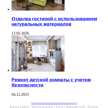
Отделка гостиной с использованием
натуральных материалов
12.02.2026
Ремонт детской комнаты с учетом
безопасности
04.12.2025
Facebook
Twitter
WhatsApp
Telegram
--------------------------------------
Карта сайта |
Фотогалерея |
Теги |
Sitemap.xml |
Разное