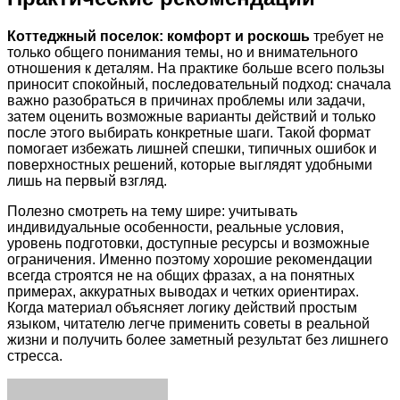
Коттеджный поселок: комфорт и роскошь
требует не
только общего понимания темы, но и внимательного
отношения к деталям. На практике больше всего пользы
приносит спокойный, последовательный подход: сначала
важно разобраться в причинах проблемы или задачи,
затем оценить возможные варианты действий и только
после этого выбирать конкретные шаги. Такой формат
помогает избежать лишней спешки, типичных ошибок и
поверхностных решений, которые выглядят удобными
лишь на первый взгляд.
Полезно смотреть на тему шире: учитывать
индивидуальные особенности, реальные условия,
уровень подготовки, доступные ресурсы и возможные
ограничения. Именно поэтому хорошие рекомендации
всегда строятся не на общих фразах, а на понятных
примерах, аккуратных выводах и четких ориентирах.
Когда материал объясняет логику действий простым
языком, читателю легче применить советы в реальной
жизни и получить более заметный результат без лишнего
стресса.
Facebook
Twitter
LinkedIn
Tumblr
Pinterest
Reddit
VKontakte
Odnoklassniki
Skype
WhatsApp
Telegram
Viber
Share
Print