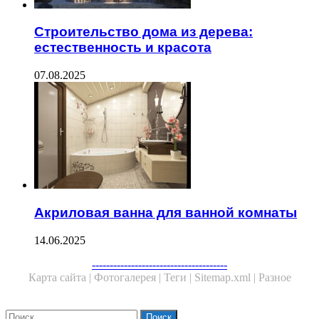
Строительство дома из дерева:
естественность и красота
07.08.2025
Акриловая ванна для ванной комнаты
14.06.2025
Facebook
Twitter
WhatsApp
Telegram
--------------------------------------
Карта сайта |
Фотогалерея |
Теги |
Sitemap.xml |
Разное
Close
Найти: