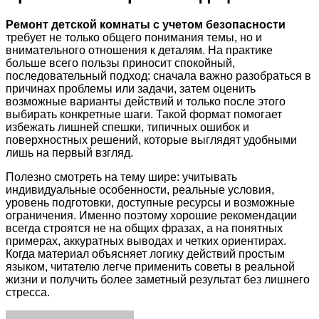
Ремонт детской комнаты с учетом безопасности
требует не только общего понимания темы, но и
внимательного отношения к деталям. На практике
больше всего пользы приносит спокойный,
последовательный подход: сначала важно разобраться в
причинах проблемы или задачи, затем оценить
возможные варианты действий и только после этого
выбирать конкретные шаги. Такой формат помогает
избежать лишней спешки, типичных ошибок и
поверхностных решений, которые выглядят удобными
лишь на первый взгляд.
Полезно смотреть на тему шире: учитывать
индивидуальные особенности, реальные условия,
уровень подготовки, доступные ресурсы и возможные
ограничения. Именно поэтому хорошие рекомендации
всегда строятся не на общих фразах, а на понятных
примерах, аккуратных выводах и четких ориентирах.
Когда материал объясняет логику действий простым
языком, читателю легче применить советы в реальной
жизни и получить более заметный результат без лишнего
стресса.
Facebook
Twitter
LinkedIn
Tumblr
Pinterest
Reddit
VKontakte
Odnoklassniki
Skype
WhatsApp
Telegram
Viber
Share
Print