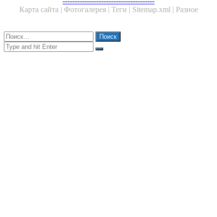
Facebook
Twitter
WhatsApp
Telegram
--------------------------------------
Карта сайта |
Фотогалерея |
Теги |
Sitemap.xml |
Разное
Close
Найти:
Close
Search
for