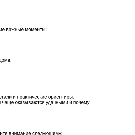
щие важные моменты:
доме.
етали и практические ориентиры.
ия чаще оказываются удачными и почему
елите внимание следующему: