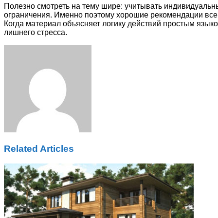
Полезно смотреть на тему шире: учитывать индивидуальн
ограничения. Именно поэтому хорошие рекомендации всегд
Когда материал объясняет логику действий простым языко
лишнего стресса.
Facebook
Twitter
LinkedIn
Tumblr
Pinterest
Reddit
VKontakte
Odnoklassniki
Skype
WhatsApp
Telegram
Viber
Share
Print
via
Email
Related Articles