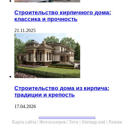
Строительство кирпичного дома:
классика и прочность
21.11.2025
Строительство дома из кирпича:
традиции и крепость
17.04.2026
Facebook
Twitter
WhatsApp
Telegram
--------------------------------------
Карта сайта |
Фотогалерея |
Теги |
Sitemap.xml |
Разное