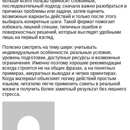
больше всего пользы приносит спокойный,
последовательный подход: сначала важно разобраться в
причинах проблемы или задачи, затем оценить
возможные варианты действий и только после этого
выбирать конкретные шаги. Такой формат помогает
избежать лишней спешки, типичных ошибок и
поверхностных решений, которые выглядят удобными
лишь на первый взгляд.
Полезно смотреть на тему шире: учитывать
индивидуальные особенности, реальные условия,
уровень подготовки, доступные ресурсы и возможные
ограничения. Именно поэтому хорошие рекомендации
всегда строятся не на общих фразах, а на понятных
примерах, аккуратных выводах и четких ориентирах.
Когда материал объясняет логику действий простым
языком, читателю легче применить советы в реальной
жизни и получить более заметный результат без лишнего
стресса.
Facebook
Twitter
LinkedIn
Tumblr
Pinterest
Reddit
VKontakte
Odnoklassniki
Skype
WhatsApp
Telegram
Viber
Share
Print
via
Email